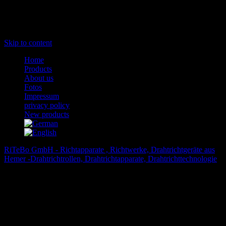
Menu
Skip to content
Home
Products
About us
Fotos
Impressum
privacy policy
New products
RiTeBo GmbH - Richtapparate , Richtwerke, Drahtrichtgeräte aus
Hemer -Drahtrichtrollen, Drahtrichtapparate, Drahtrichttechnologie
>
Products
Products
Straightening devices,wire