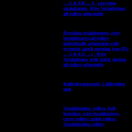
….S & ER/….S , precision
straightener, Wire Straightener
all rollers adjustable
Precision straighteners, wire
straighteners,all rollers
individually adjustable-with
eccentric quick opening type DS/
… S & ES/… s , Wire
Straightener with quick closing-
all rollers adjustable
Kalibrierapparate, Calibrating
unit
Straightening rollers, ball
bearings, wire straighteners,
curve rollers, guide rollers,
Straightening rollers