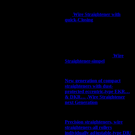
straighteners-with eccentric
quick opening,type DS/… & ES/
… ,
Wire Straightener with
quick-Closing
Straighteners, wire
straighteners, a series fixed, a
series individually adjustable,
type DR/…. & ER/…. ,
Wire
Straightener-simpel
New generation of compact
straighteners with dust-
protected eccentric,type EKR…
& DKR… ,Wire Straightener
next Generation
Precision straighteners, wire
straighteners-all rollers
individually adjustable-type DR/