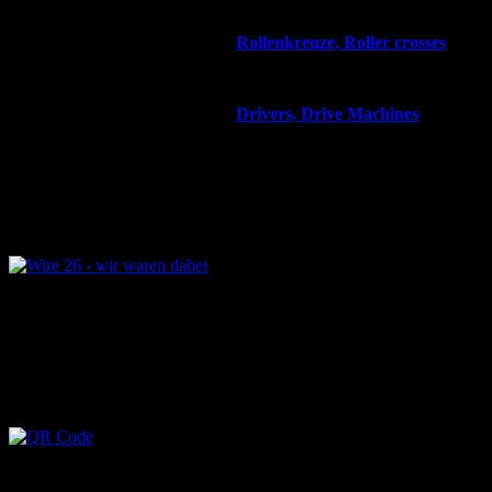
Rollenkreuze, Roller crosses
Drivers, Drive Machines
Wire 2028 -- wir kommen wieder Halle 9 / C13
Wire 2026 – wir waren dabei
Wire 2026 - wir waren dabei
QR Code -Sie können diesen Kontakt Ihrem
Adressbuch hinzufügen,indem Sie den Code mit
einer Barcode App scannen.
QR Code -Sie können diesen Kontakt Ihrem Adressbuch