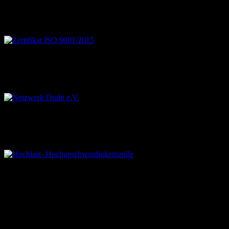
hinzufügen, indem Sie den Code mit einer Barcode App scannen.
Zertifikat ISO 9001/2015
Zertifikat DIN/ISO 9001-2015
Netzwerk Draht e.V.
Netzwerk Draht mit inzwischen 90 Mitgliedern
Hochlast- Hochgeschwindigkeitsrolle
Hochlast- Hochgeschwindigkeitsrolle aus dem Werkstoff 1.2379 -
hier mit Rundprofil
RiTeBo Gmbh | Hönnetalstrasse 181 | 58675 Hemer | Tel. +49
(0)2372 555 80 20 | Fax +49 (0)2372 555 80 21