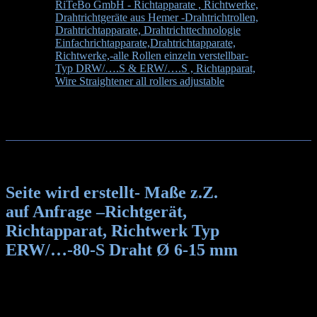
RiTeBo GmbH - Richtapparate , Richtwerke,
Drahtrichtgeräte aus Hemer -Drahtrichtrollen,
Drahtrichtapparate, Drahtrichttechnologie
>
Einfachrichtapparate,Drahtrichtapparate,
Richtwerke,-alle Rollen einzeln verstellbar-
Typ DRW/….S & ERW/….S , Richtapparat,
Wire Straightener all rollers adjustable
>
Seite
wird erstellt- Maße z.Z. auf Anfrage –
Richtgerät, Richtapparat, Richtwerk Typ
ERW/…-80-S Draht Ø 6-15 mm
Seite wird erstellt- Maße z.Z.
auf Anfrage –Richtgerät,
Richtapparat, Richtwerk Typ
ERW/…-80-S Draht Ø 6-15 mm
Richtapparat ERW/…-80-S
Best.Nr. für Einzelgeräte: ERW/…-80-S
Best.Nr. für Richtrolle Nr.:RK -80