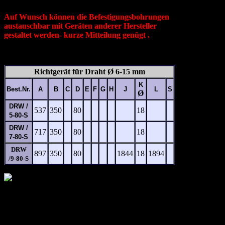
Auf Wunsch können die Befestigungsbohrungen
austauschbar mit Geräten anderer Hersteller
gestaltet werden- kurze Mitteilung genügt .
Richtgerät für Draht Ø 6-15 mm
K
Best.Nr.
A
B
C
D
E
F
G
H
J
L
S
Ø
DRW /
537
350
80
18
5-80-S
DRW /
717
350
80
18
7-80-S
DRW
897
350
80
1844
18
1894
/9-80-S
Wire 2028 -- wir kommen wieder Halle 9 / C13