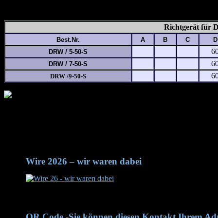
Richtgerät für 
Best.Nr.
A
B
C
D
6
DRW / 5-50-S
6
DRW / 7-50-S
6
DRW /9-50-S
Wire 2028 -- wir kommen wieder Halle 9 / C13
Wire 2026 – wir waren dabei
Wire 2026 - wir waren dabei
QR Code -Sie können diesen Kontakt Ihrem Adr