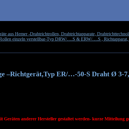
te aus Hemer -Drahtrichtrollen, Drahtrichtapparate, Drahtrichttechnol
le Rollen einzeln verstellbar-Typ DRW/….S & ERW/….S , Richtapparat,
 z.Z. nur auf Anfrage –Richtgerät,Typ ER/…-50-S Draht Ø 3-7,0 mm
ge –Richtgerät,Typ ER/…-50-S Draht Ø 3-7
arat ERW/…-50-S
nzelgeräte: ERW/…-50-S
:RK -50 oder Kugellager LR 5204 KDD
Geräten anderer Hersteller gestaltet werden- kurze Mitteilung g