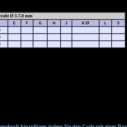
Draht Ø 3-7,0 mm
Ø
E
F
G
H
J
K
L
S
0
0
0
essbuch hinzufügen,indem Sie den Code mit einer Ba