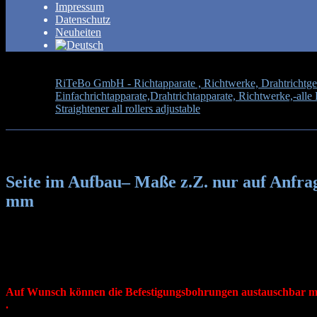
Impressum
Datenschutz
Neuheiten
RiTeBo GmbH - Richtapparate , Richtwerke, Drahtrichtgerä
Einfachrichtapparate,Drahtrichtapparate, Richtwerke,-al
Straightener all rollers adjustable
>
Seite im Aufbau– Maße
Seite im Aufbau– Maße z.Z. nur auf Anfra
mm
Richtapp
Best.Nr. für Ei
Best.Nr. für Richtrolle Nr.
Auf Wunsch können die Befestigungsbohrungen austauschbar mit 
.