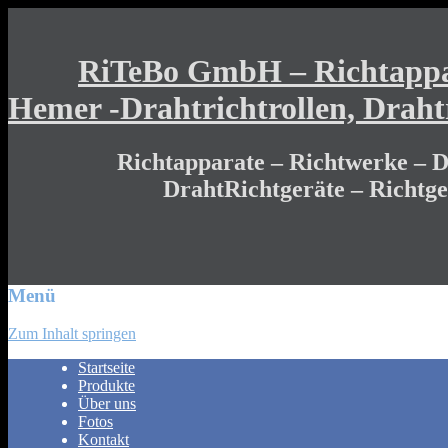
RiTeBo GmbH – Richtappar
Hemer -Drahtrichtrollen, Draht
Richtapparate – Richtwerke – Dr
DrahtRichtgeräte – Richtg
Menü
Zum Inhalt springen
Startseite
Produkte
Über uns
Fotos
Kontakt