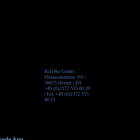
RiTeBo Gmbh |
Hönnetalstrasse 181 |
58675 Hemer | Tel.
+49 (0)2372 555 80 20
| Fax +49 (0)2372 555
80 21
rcode App