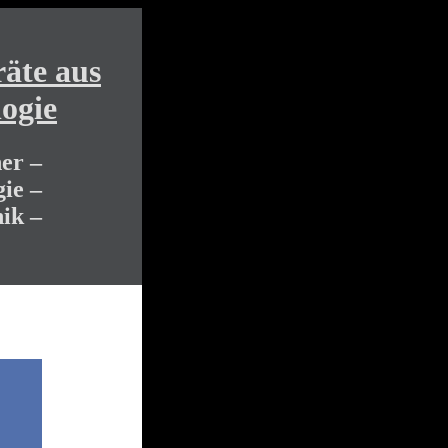
äte aus
ogie
er –
ie –
ik –