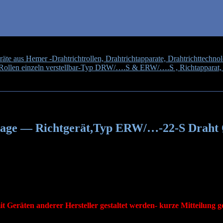
te aus Hemer -Drahtrichtrollen, Drahtrichtapparate, Drahtrichttechnol
le Rollen einzeln verstellbar-Typ DRW/….S & ERW/….S , Richtapparat,
ße z.Z. nur auf Anfrage — Richtgerät,Typ ERW/…-22-S Draht Ø 0,8
frage — Richtgerät,Typ ERW/…-22-S Draht
arat ERW/…-22-S
nzelgeräte: ERW/…-22-S
Richtrolle Nr.:608 ZZ
m
it Geräten anderer Hersteller gestaltet werden- kurze Mitteilung 