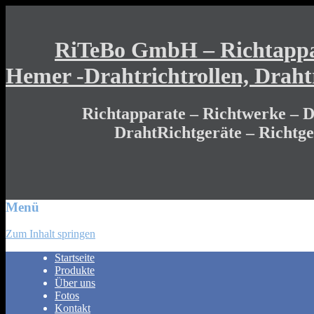
RiTeBo GmbH – Richtappar
Hemer -Drahtrichtrollen, Draht
Richtapparate – Richtwerke – Dr
DrahtRichtgeräte – Richtg
Menü
Zum Inhalt springen
Startseite
Produkte
Über uns
Fotos
Kontakt