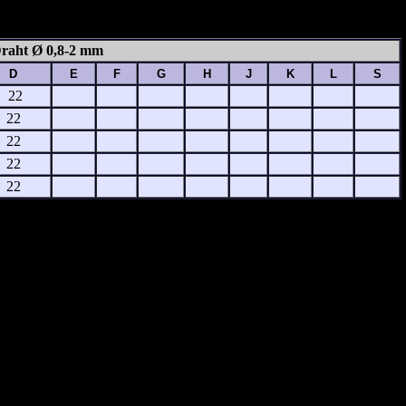
Draht Ø 0,8-2 mm
D
E
F
G
H
J
K
L
S
22
22
22
22
22