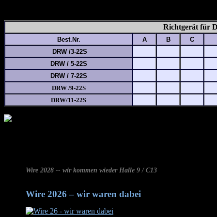
Richtgerät für 
Best.Nr.
A
B
C
DRW /3-22S
DRW / 5-22S
DRW / 7-22S
DRW /9-22S
DRW/11-22S
Wire 2028 -- wir kommen wieder Halle 9 / C13
Wire 2026 – wir waren dabei