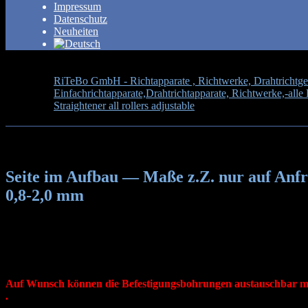
Impressum
Datenschutz
Neuheiten
RiTeBo GmbH - Richtapparate , Richtwerke, Drahtrichtgerä
Einfachrichtapparate,Drahtrichtapparate, Richtwerke,-al
Straightener all rollers adjustable
>
Seite im Aufbau — Ma
Seite im Aufbau — Maße z.Z. nur auf An
0,8-2,0 mm
Richtapp
Best.Nr. für Ei
Best.Nr. für 
Auf Wunsch können die Befestigungsbohrungen austauschbar 
.