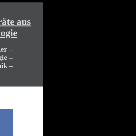
äte aus
ogie
er –
ie –
ik –