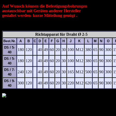
Auf Wunsch können die Befestigungsbohrungen
austauschbar mit Geräten anderer Hersteller
gestaltet werden- kurze Mitteilung genügt .
Richtapparat für Draht Ø 2-5
Best.Nr.
A
B
C
D
E
F
G
H
J
K
L
M
N
O
DS / 5-
180
120
40
49
60
20
30
100
M12
380
65
90
300
1
40
DS / 5-
180
120
40
49
60
20
30
100
M12
380
65
90
300
1
40
DS / 7-
240
120
40
49
60
20
30
165
M12
500
65
90
300
1
40
DS / 9-
300
120
40
49
60
20
30
220
M12
620
65
90
300
1
40