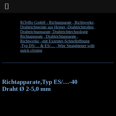
RiTeBo GmbH - Richtapparate , Richtwerke,
Drahtrichtgeräte aus Hemer -Drahtrichtrollen,
Drahtrichtapparate, Drahtrichttechnologie
>
Richtapparate , Drahtrichtapparate ,
Richtwerke ,-mit Exzenter-Schnellöffnung
,Typ DS/… & ES/… , Wire Straightener with
quick-closing
>
Richtapparate,Typ ES/…-40
Draht Ø 2-5,0 mm
Richtapparate,Typ ES/…-40
Draht Ø 2-5,0 mm
Richtapparate ES/…-40
Best.Nr. für Einzelgeräte: ES/…-40
Best.Nr. für Richtrolle Nr.:
LR 5202 KDD