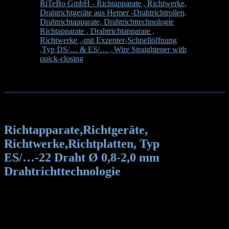
RiTeBo GmbH - Richtapparate , Richtwerke,
Drahtrichtgeräte aus Hemer -Drahtrichtrollen,
Drahtrichtapparate, Drahtrichttechnologie
>
Richtapparate , Drahtrichtapparate ,
Richtwerke ,-mit Exzenter-Schnellöffnung
,Typ DS/… & ES/… , Wire Straightener with
quick-closing
>
Richtapparate,Richtgeräte,
Richtwerke,Richtplatten, Typ ES/…-22 Draht
Ø 0,8-2,0 mm Drahtrichttechnologie
Richtapparate,Richtgeräte,
Richtwerke,Richtplatten, Typ
ES/…-22 Draht Ø 0,8-2,0 mm
Drahtrichttechnologie
Richtapparate ES/…-22
Best.Nr. für Einzelgeräte: ES/…-22
Best.Nr. für Richtrolle Nr.: 608 -2Z