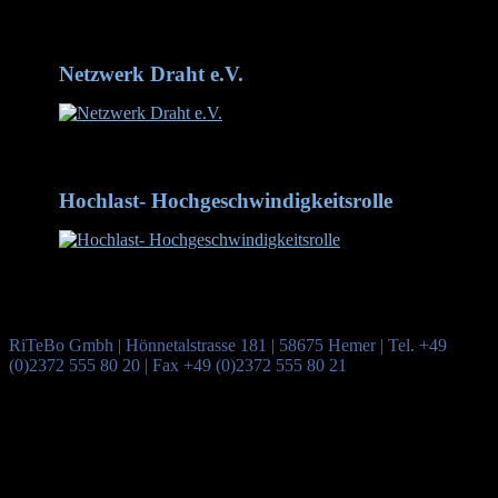
Zertifikat DIN/ISO 9001-2015
Netzwerk Draht e.V.
Netzwerk Draht mit inzwischen 90 Mitgliedern
Hochlast- Hochgeschwindigkeitsrolle
Hochlast- Hochgeschwindigkeitsrolle aus dem Werkstoff
1.2379 - hier mit Rundprofil
RiTeBo Gmbh | Hönnetalstrasse 181 | 58675 Hemer | Tel. +49
(0)2372 555 80 20 | Fax +49 (0)2372 555 80 21