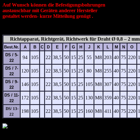
Auf Wunsch können die Befestigungsbohrungen
austauschbar mit Geräten anderer Hersteller
gestaltet werden- kurze Mitteilung genügt .
Richtapparat, Richtgerät, Richtwerk für Draht Ø 0,8 – 2 mm
Best.Nr.
A
B
C
D
E
F
G
H
J
K
L
M
N
O
DS / 5-
94
105
22
38,5
50
15
25
55
M8
203
40
75
220
22
DS / 7-
120
105
22
38,5
50
15
25
80
M8
255
40
75
220
22
DS / 9-
146
105
22
38,5
50
15
25
105
M8
307
40
75
220
22
DS / 11-
172
105
22
38,5
50
15
25
130
M8
359
40
75
220
22
DS/ 13-
198
105
22
38,5
50
15
25
160
M8
411
40
75
220
22