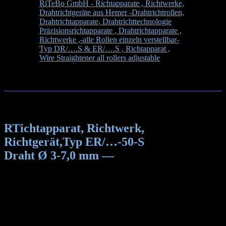
RiTeBo GmbH - Richtapparate , Richtwerke,
Drahtrichtgeräte aus Hemer -Drahtrichtrollen,
Drahtrichtapparate, Drahtrichttechnologie
>
Präzisionsrichtapparate , Drahtrichtapparate ,
Richtwerke ,-alle Rollen einzeln verstellbar-
Typ DR/….S & ER/….S , Richtapparat ,
Wire Straightener all rollers adjustable
>
RTichtapparat, Richtwerk, Richtgerät,Typ
ER/…-50-S Draht Ø 3-7,0 mm —
RTichtapparat, Richtwerk,
Richtgerät,Typ ER/…-50-S
Draht Ø 3-7,0 mm —
Richtapparat ER/…-50-S
Best.Nr. für Einzelgeräte: ER/…-50-S
Best.Nr. für Richtrolle Nr.:RK -50 oder
Kugellager LR 5204 KDD