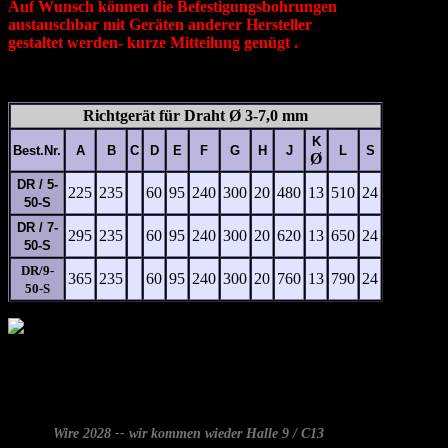
Auf Wunsch können die Befestigungsbohrungen
austauschbar mit Geräten anderer Hersteller
gestaltet werden- kurze Mitteilung genügt .
Richtgerät für Draht Ø 3-7,0 mm
K
Best.Nr.
A
B
C
D
E
F
G
H
J
L
S
Ø
DR / 5-
225
235
60
95
240
300
20
480
13
510
24
50-S
DR / 7-
295
235
60
95
240
300
20
620
13
650
24
50-S
DR/9-
365
235
60
95
240
300
20
760
13
790
24
50-S
Wire 2028 -- wir kommen wieder Halle 9 / C13