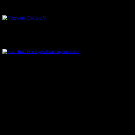
Netzwerk Draht e.V.
Netzwerk Draht mit inzwischen 90 Mitgliedern
Hochlast- Hochgeschwindigkeitsrolle
Hochlast- Hochgeschwindigkeitsrolle aus dem Werkstoff 1.2379 - hie
RiTeBo Gmbh | Hönnetalstrasse 181 | 58675 Hemer | Tel. +49 (0)237