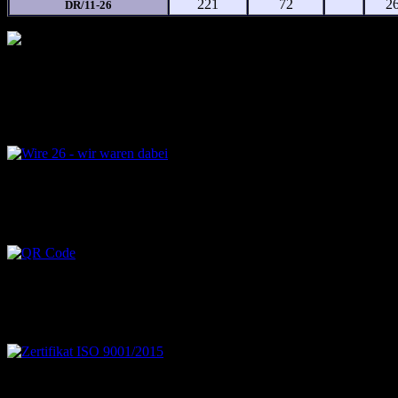
221
72
2
DR/11-26
Wire 2028 -- wir kommen wieder Halle 9 / C13
Wire 2026 – wir waren dabei
Wire 2026 - wir waren dabei
QR Code -Sie können diesen Kontakt Ihrem Adressbu
QR Code -Sie können diesen Kontakt Ihrem Adressbuch hinzufügen, 
Zertifikat ISO 9001/2015
Zertifikat DIN/ISO 9001-2015