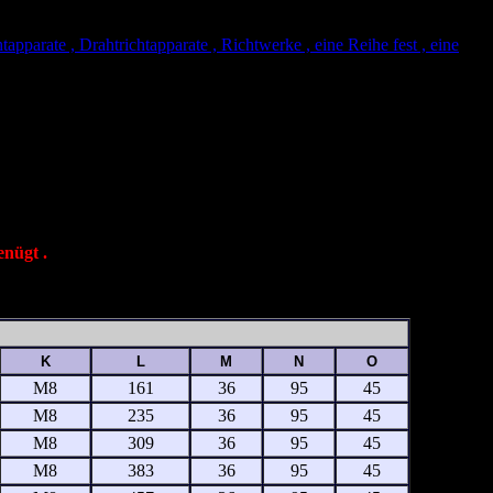
tapparate , Drahtrichtapparate , Richtwerke , eine Reihe fest , eine
8-2,8 mm
enügt .
K
L
M
N
O
M8
161
36
95
45
M8
235
36
95
45
M8
309
36
95
45
M8
383
36
95
45