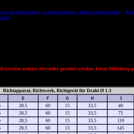
r -Drahtrichtrollen, Drahtrichtapparate, Drahtrichttechnologie
>
Rich
impel
>
Richtapparat,Richtwerk, Richtgerät Typ ER/…-26 Draht Ø 0,
ER/…-26 Draht Ø 0,8-2,8 mm
Richtapparat ER/…-26
Best.Nr. für Einzelgeräte: ER/…-26
Best.Nr. für Richtrolle Nr.: 608/26 2Z
Geräten anderer Hersteller gestaltet werden- kurze Mitteilung g
Richtapparat, Richtwerk, Richtgerät für Draht Ø 1-3
E
F
G
H
J
6
28,5
60
15
33,5
40
6
28,5
60
15
33,5
75
6
28,5
60
15
33,5
110
6
28,5
60
15
33,5
145