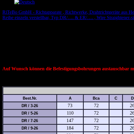
RiTeBo GmbH - Richtapparate , Richtwerke, Drahtrichtgeräte aus Heme
Reihe einzeln verstellbar, Typ DR/…. & ER/…. , Wire Straightener-s
Richtapparat,Richtwerk, Richtgerät Typ 
Auf Wunsch können die Befestigungsbohrungen austauschbar mit 
Best.Nr.
A
Bca
C
D
73
72
2
DR / 3-26
110
72
2
DR / 5-26
147
72
2
DR / 7-26
184
72
2
DR / 9-26