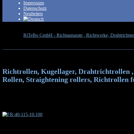
Impressum
Datenschutz
Neuheiten
RiTeBo GmbH - Richtapparate , Richtwerke, Drahtrichtgerä
Richtrollen, Kugellager, Drahtrichtrollen , Kurvenrollen, F
Richtrollen, Kugellager, Drahtrichtrollen
Rollen, Straightening rollers, Richtrollen 
Führungsrollen, Guide rolls Kurvenrollen 
Drahtrichttechnologie
Führungsrollen, gefertigt aus dem Werkstoff 1.2379, gehärtet au
oder aus Stahlhohlwelle, Oberfläche ca. 1,4 mm tief gehärtet, ca