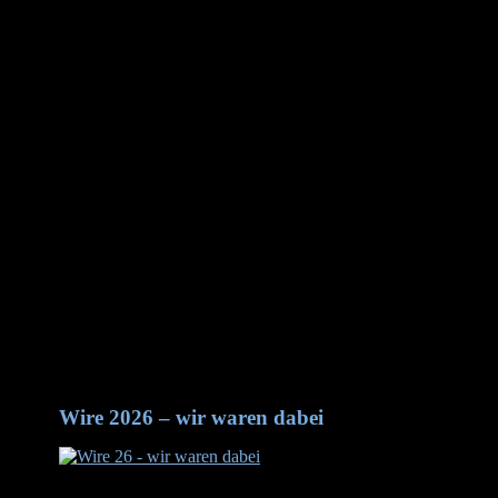
RK 80
80
30
34
15,0 mm
RK 100
100
35
38
20,0 mm
RK 120
120
35
38
25,0 mm
RK 150
150
40
80
40,0 mm
RK 240
240
45
120
20 – 100 mm
RK 72
72
20
35
8,0-16,0 mm
RK 110
110
35
40
10,0 – 21,0 mm
RK
2
4
1
2
Wire 2028 -- wir kommen wieder Halle 9 / C13
Wire 2026 – wir waren dabei
Wire 2026 - wir waren dabei