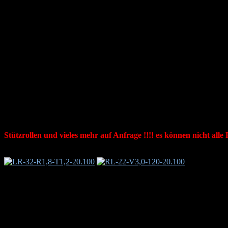
UR 47
47
15
9
UR 125
125
20
30
UR 250
250
35
30
UR 315
315
35
30
UR 400
400
35
30
UR 600
600
40
35
Richtrollen / Kugellager ,Arrondierrollen
Straightening rollers, Drahtrichttechnolog
Kugellager in allen bekannten Größen lieferbar, nicht aufgeführ
oder Maßangabe : Ø 35 X Ø 10 X 9 mm, Profil gemäß Kundenwu
Stützrollen und vieles mehr auf Anfrage !!!! es können nicht alle
Typ,
D Ø
d Ø
B
max.Draht Ø
683 ZZ
7
3
3
0,2 mm
623 ZZ
10
3
4
0,4 mm
624 ZZ
13
4
5
0,6 mm
625 ZZ
16
5
5
1,0 mm