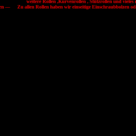
ich.
weitere Rollen ,Kurvenrollen , Stützrollen und vieles
erden — Zu allen Rollen haben wir einseitige Einschraubbolzen od
chnologie
off 100CR6 oder
eramikbeschichtung, auch Vulcollan Beschichtung möglich.