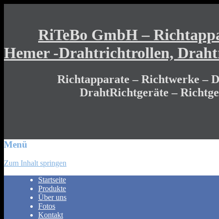
RiTeBo GmbH – Richtappar
Hemer -Drahtrichtrollen, Draht
Richtapparate – Richtwerke – Dr
DrahtRichtgeräte – Richtg
Menü
Zum Inhalt springen
Startseite
Produkte
Über uns
Fotos
Kontakt