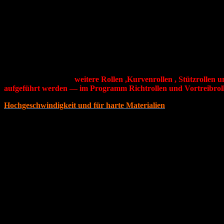
Richtrollen/ Richtkränze , Arrondierrollen
Rollers, Drahtrichttechnologie
Richtrollen, gefertigt aus dem Werkstoff 1.2379, gehärtet auf 61
Profil, oder nach Kundenwunsch, auch aus hochverschleißfeste
Formprofil !!
weitere Rollen ,Kurvenrollen , Stützrollen u
aufgeführt werden — im Programm Richtrollen und Vortreibrol
Hochgeschwindigkeit und für harte Materialien
Typ
D
d
B
max.Draht Ø
RK 16
16
5
16
1,0 mm
RK 22
22
8
16
2,0 mm
RK 23 HG
23
7
19
1,8 mm
RK 23
23
8
16
2,5 mm
RK 32
32
8
20
3,5 mm
RK 35
35
10
22
4,0 mm
RK 40
40
12
22
5,0 mm
RK 50
50
15
24
8,0 mm
RK 60
60
20
32
11,0 mm