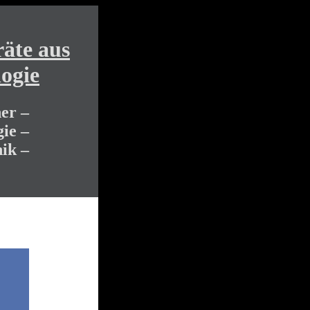
äte aus
ogie
er –
ie –
ik –