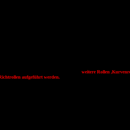
, Kurvenrollen , Drahtrichtrollen,
ie
te Abmessungen bitte anfragen– z.B. Schrägkugellager- z.B. 3200 
nsch — Rund-, V- oder Formprofil !!
weitere Rollen ,
Kurvenro
 Richtrollen aufgeführt werden.