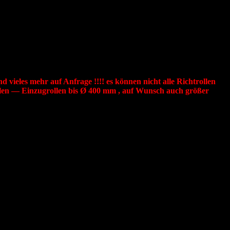
, Kurvenrollen, Drahtrichtrollen, Straighte
 HRc +-1, zweifach wartungsfrei kugelgelagert mit einem V-Profil,
m Kunststoff erhältlich. Profil gemäß Kundenwunsch — Rund-, V-
nd vieles mehr auf Anfrage !!!! es können nicht alle Richtrollen
len — Einzugrollen bis Ø 400 mm , auf Wunsch auch größer