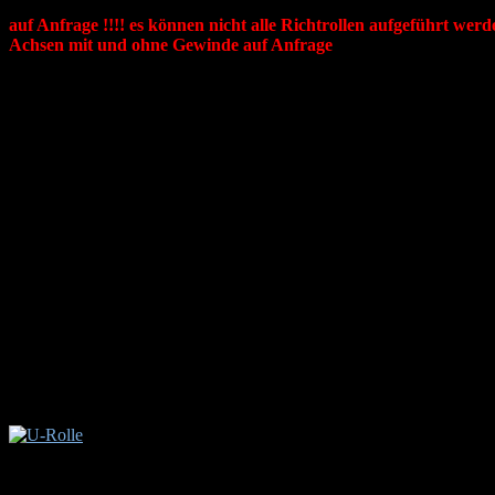
Zweifach wartungsfrei kugelgelagert,auch aus Kunststoff erhältl
auf Anfrage !!!! es können nicht alle Richtrollen aufgeführt w
Achsen mit und ohne Gewinde auf Anfrage
Typ
D Ø
d Ø
L
GK+VK 1
22
8
56
GK+VK 2
30
8
96
GK+VK 3
40
12
115
GK+VK 4
60
20
158
GK+VK 5
80
30
250
FR 25 X 76
25
10
76
FR 100
100
35
270
FR 25 X 31
25
7
31
Umlenkrollen, Guide pulleys, Drahtrichtte
Umlenkrollen, gefertigt aus dem Werkstoff 1.2379, oder Werkst
aus der hochverschleißfesten Alu Legierung AlZnMgCu1,5 mit K
Typ
D Ø
d Ø
B