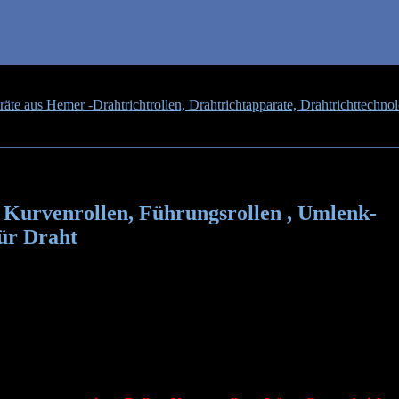
te aus Hemer -Drahtrichtrollen, Drahtrichtapparate, Drahtrichttechnol
ührungsrollen , Umlenk-Rollen, Straightening rollers, Richtrollen für D
 , Kurvenrollen, Führungsrollen , Umlenk-
für Draht
in allen Größen auf Anfrage !!!!
f 61 HRc +-1
. 60 HRc